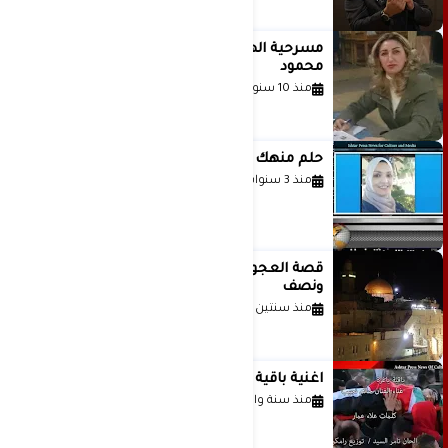
مسرحية الهمزة للمبدعة الاستاذة غادة
محمود
منذ 10 سنوات
حلم منهك للشاعرة رانيا فخري موسى
منذ 3 سنوات
قصة العجول الحمراء والانتظار عاما
ونصف
منذ سنتين
اغنية باقية ياغزة غناء الفنان حاتم نجيب
منذ سنة واحدة