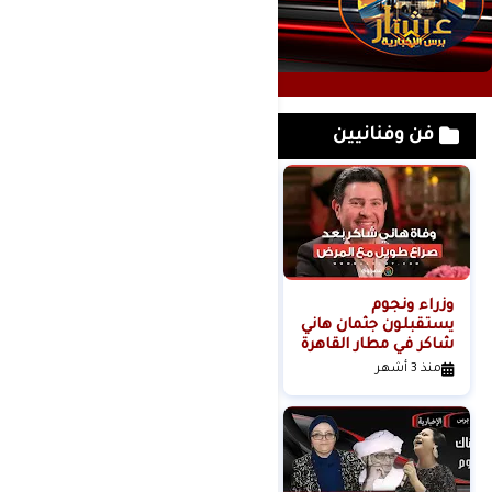
فن وفنانيين
وزراء ونجوم
لحظة القبض على
يستقبلون جثمان هاني
خادمة هدى شعراوي
شاكر في مطار القاهرة
المتهمة بقتلها ( فديو
)
منذ 3 أشهر
منذ 6 أشهر