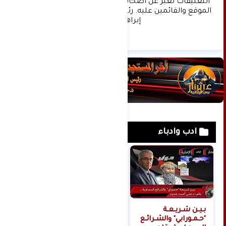
التعليقات تعبر عن أصحابها فقط ولا تعبر عن رأي 
الموقع والقائمين عليه. رئيس التحرير د:حسن نعيم 
إبراهيم.
ادب وادباء
بـيـن شـريـعـة
رانيا سمير العناني..
"حـمـورابي" والشـرائـع
بصمة أدبية في فضاء