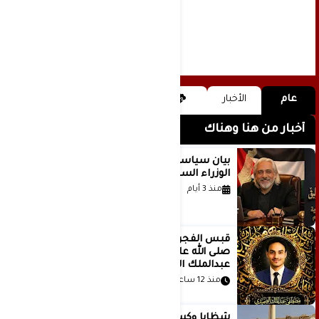
عام
الأخبار
أخبار من هنا وهناك
بيان سياسي رداً على موقف مجلس
الوزراء السعودي
منذ 3 أيام
قَبس الفجر المتهادي العظيم محمد
صلى الله عليه وسلم .. بقلم مصطفى
عبدالملك الصميدي | اليمن
منذ 12 ساعة
شظايا وكسور في العظام وإصابات في