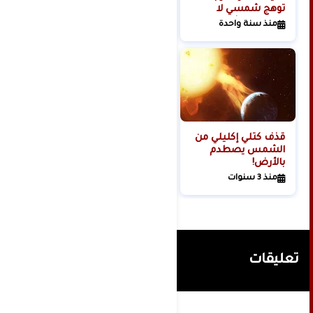
توهج شمسي لا
الفضاء؟
تتحمله البشرية
منذ سنة واحدة
منذ سنتين
كوكبنا؟
قذف كتلي إكليلي من
الشمس يصطدم
بالأرض!
منذ 3 سنوات
تعليقات