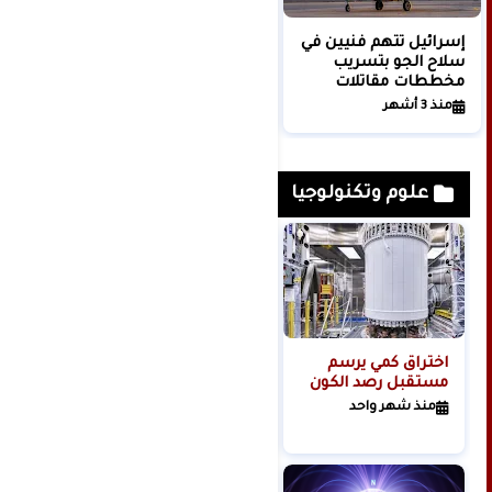
إسرائيل تتهم فنيين في
التلفزيون الإيراني يعلن
سلاح الجو بتسريب
رسميا التوصل لاتفاق
مخططات مقاتلات
مع الولايات المتحدة
إف-15 لإيران
منذ 3 أشهر
منذ شهر واحد
علوم وتكنولوجيا
اختراق كمي يرسم
مجلة: تسريب
مستقبل رصد الكون
لتسجيلات دخول
وكلمات مرور عبر
منذ شهر واحد
الإنترنت لحوالي 150
منذ 7 أشهر
مليون شخص حول
العالم