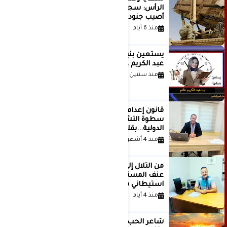
الرأس: سجلات جديدة تكشف كيف
أصيب جنود أمريكيون في الحرب الإيرانية
منذ 6 أيام
يستعين بنبضها للكاتبة الإعلامية لينا
عبد الكريم غانم
منذ سنتين
قانون إعدام الأسرى الفلسطينيين: بين
سطوة التشريع وانهيار منظومة العدالة
الدولية...بقلم الدكتور وسيم وني
منذ 4 أشهر
من التلال إلى السيطرة.. كيف تحول
عنف المستوطنين إلى مشروع
استيطاني منظم؟
منذ 4 أيام
شاعر الحب والمطر بدر بن عبد المحسن