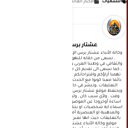
التسميات
الاخبار العالمية
عشتار برس الإخبارية
وكالة الأنباء عشتار برس الإخبارية موقع إعلامي شامل 
, نسعى من خلاله للنهوض بالمشهد الإعلامي 
والثقافي في وطننا العربي وفي جميع القضايا الحياتية 
، كما نسعى الى تقديم كل ماهو جديد بصدق ومهنية ، 
تهمنا آراؤكم واقتراحاتكم ، ونسعد بمعرفتها ، كونوا 
دائما معنا كونوا مع الحدث . تنويه : تتم مراجعة كافة 
التعليقات ،وتنشر في حال الموافقة عليها فقط. 
ويحتفظ موقع عشتار برس بحق حذف أي تعليق في أي 
وقت , ولأي سبب كان , ولن ينشر أي تعليق يتضمن 
اساءة أوخروجا عن الموضوع المطروح ,او ان يتضمن 
اسماء اية شخصيات او يتناول اثارة للنعرات الطائفية 
والمذهبية او العنصرية آملين التقيد بمستوى راقي 
بالتعليقات حيث انها تعبر عن مدى تقدم وثقافة زوار 
موقع وكالة الأنباء عشتار برس الإخبارية علما ان 