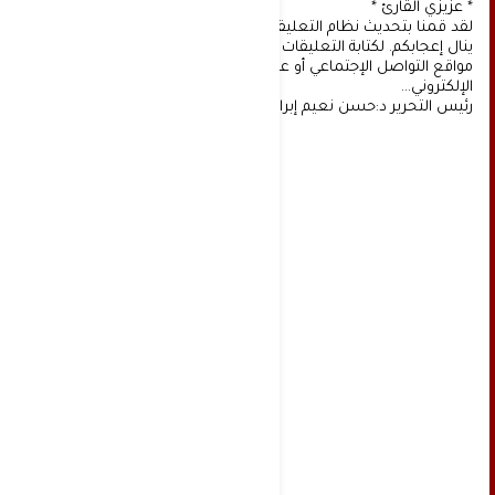
* عزيزي القارئ *
لقد قمنا بتحديث نظام التعليقات على موقعنا، ونأمل أن
ينال إعجابكم. لكتابة التعليقات يجب أولا التسجيل عن طريق
مواقع التواصل الإجتماعي أو عن طريق خدمة البريد
الإلكتروني...
رئيس التحرير د:حسن نعيم إبراهيم.