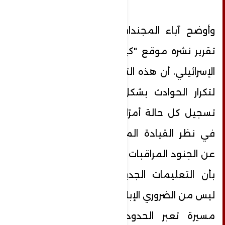
وأوضح آباء المجندات الإسرائيليات، وفق
تقرير نشره موقع "كيكار هاشبت" الإخباري
الإسرائيلي، أن هذه التعليمات صدرت "نظرًا
لتكرار الحوادث بشكل مفرط"، ما يجعل
تسجيل كل حالة أمرًا غير عملي أو فعّال
في نظر القيادة الميدانية. ونقل التقرير
عن الجنود المراقبات أنهن أبلغن عائلاتهن
بأن التعليمات الجديدة تنص على "أنه
ليس من الضروري الإبلاغ عن كل رحلة طيارة
مسيرة تعبر الحدود"، مشيرات إلى أن