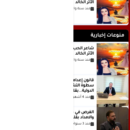
الأثر الخالد
منذ سنة واحدة
منوعات إخبارية
شاعر الحب والمطر بدر بن عبد المحسن
الأثر الخالد
منذ سنة واحدة
قانون إعدام الأسرى الفلسطينيين: بين
سطوة التشريع وانهيار منظومة العدالة
الدولية...بقلم الدكتور وسيم وني
منذ 4 أشهر
الفرص في حياة الشباب بين الاستعداد
والامداد بقلم د. عبادة دعدوش
منذ 3 سنوات