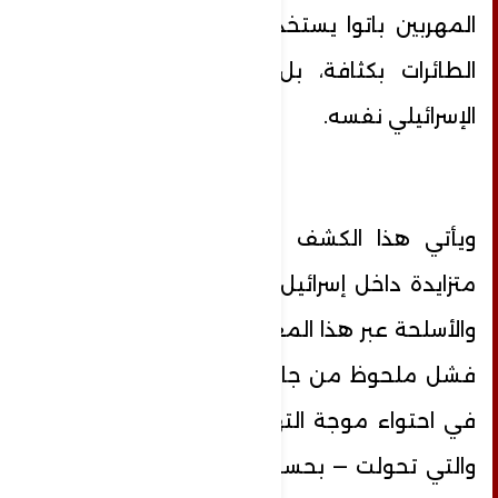
المهربين باتوا يستخدمون هذا النوع من
الطائرات بكثافة، بل وحتى من الجانب
الإسرائيلي نفسه.
ويأتي هذا الكشف وسط مخاوف أمنية
متزايدة داخل إسرائيل من تسلل المخدرات
والأسلحة عبر هذا المعبر الحساس، في ظل
فشل ملحوظ من جانب الجيش الإسرائيلي
في احتواء موجة التهريب غير المسبوقة،
والتي تحولت — بحسب المصادر — إلى ما