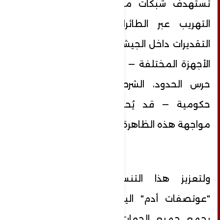
تستهدف شبكات متطورة تدير عمليات
التهريب عبر الطائرات المسيرة. وتشير
التقديرات داخل الجيش إلى أن التعاون بين
الأجهزة المختلفة — بما في ذلك الجيش،
حرس الحدود، الشرطة، الشاباك، ووزارات
حكومية — قد يُحدث "منعطفًا" في
مواجهة هذه الظاهرة الخطيرة.
ولتعزيز هذا التنسيق، تعقد وحدة
"عوتصفات أدم" اليوم اجتماعًا موسّعًا
يجمع جميع الجهات المعنية بمكافحة