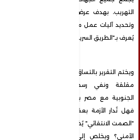
التهريب، بهدف عرض القدرات المشتركة
وتحديد آليات عمل موحدة لوقف ما بات
يُعرف بـ"الطريق السريع للتهريب".
ويختم التقرير بالتساؤل: بين تقارير ميدانية
مقلقة ونفي رسمي، تبقى الحدود
الجنوبية مع مصر بؤرة تهديد متنامية.
فهل تُدار الأزمة بعقلانية عملية، أم أن
"الصمت الانتقائي" يُخفي تآكلًا في الحسم
الأمني؟ ويخلص إلى أن التصدي لهذا