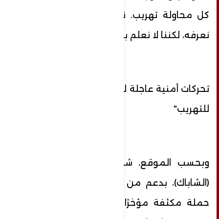
كل محاولة تهريب. نحن نحاول إحباط ما
نعرفه، لكننا لا نعلم بكل المحاولات".
تحركات أمنية عاجلة لوقف "الطريق السريع
للتهريب"
وبحسب الموقع، شن جهاز الأمن العام
(الشاباك)، بدعم من أجهزة أمنية محلية،
حملة مكثفة مؤخرًا في قرية بير الهدج