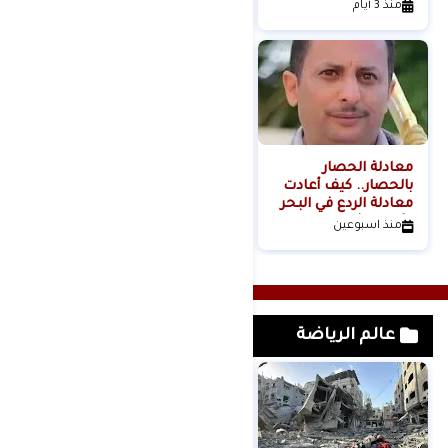
مشروع استيطاني
منذ 3 أيام
منذ 4 أيام
منظم؟
معادلة الحصار
بالحصار.. كيف أعادت
معادلة الردع في البحر
الأحمر تشكيل موازين
منذ اسبوعين
القوة الإقليمية؟الكاتب
والباحث السياسي
عدنان عبدالله الجنيد-
اليمن
عالم الرياضة