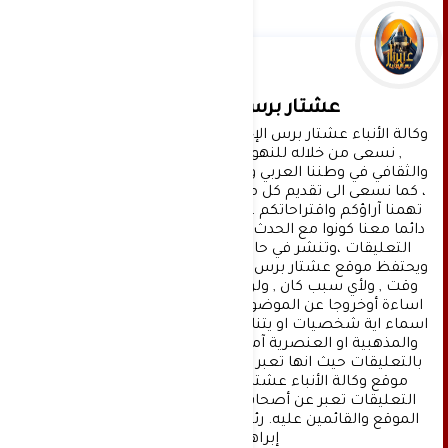
عشتار برس الإخبارية
وكالة الأنباء عشتار برس الإخبارية موقع إعلامي شامل 
, نسعى من خلاله للنهوض بالمشهد الإعلامي 
والثقافي في وطننا العربي وفي جميع القضايا الحياتية 
، كما نسعى الى تقديم كل ماهو جديد بصدق ومهنية ، 
تهمنا آراؤكم واقتراحاتكم ، ونسعد بمعرفتها ، كونوا 
دائما معنا كونوا مع الحدث . تنويه : تتم مراجعة كافة 
التعليقات ،وتنشر في حال الموافقة عليها فقط. 
ويحتفظ موقع عشتار برس بحق حذف أي تعليق في أي 
وقت , ولأي سبب كان , ولن ينشر أي تعليق يتضمن 
اساءة أوخروجا عن الموضوع المطروح ,او ان يتضمن 
اسماء اية شخصيات او يتناول اثارة للنعرات الطائفية 
والمذهبية او العنصرية آملين التقيد بمستوى راقي 
بالتعليقات حيث انها تعبر عن مدى تقدم وثقافة زوار 
موقع وكالة الأنباء عشتار برس الإخبارية علما ان 
التعليقات تعبر عن أصحابها فقط ولا تعبر عن رأي 
الموقع والقائمين عليه. رئيس التحرير د:حسن نعيم 
إبراهيم.