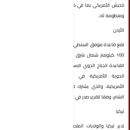
للجيش الأمريكي بما في ذلك بطاريات صواريخ باتريوت
ومنظومة ثاد.
الأردن
تقع قاعدة موفق السلطي الجوية في الأزرق، على بعد
100 كيلومتر شمال شرق العاصمة عمّان، وتستضيف
القاعدة الجناح الجوي الاستكشافي 332 التابع للقوات
الجوية الأمريكية في القوات الجوية المركزية
الأمريكية، والذي يشارك في مهام في جميع أنحاء
الشام، وفقا لتقرير صدر في مكتبة الكونجرس.
تركيا
تدير تركيا والولايات المتحدة قاعدة إنجرليك الجوية