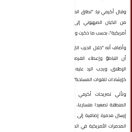
وقال أكرمي نيا: "نطاق الحرب سيشمل المنطقة كلها
من الكيان الصهيوني إلى دول توجد فيها قواعد
أمريكية"، بحسب ما ذكرت وكالة "فارس".
وأضاف أنه "خلال الحرب التي استمرت 12 يوما، تبين لنا
أن التباطؤ وإعطاء الفرصة للعدو غير جائزين على
الإطلاق، ويجب الرد عليه فورا. وقد تم إبلاغ ذلك
كإرشادات للقوات المسلحة".
وتأتي تصريحات أكرمي نيا في وقت تشهد فيه
المنطقة تصعيدا متسارعا، مع إعلان الولايات المتحدة
إرسال مدمرة إضافية إلى الشرق الأوسط، ليرتفع عدد
المدمرات الأمريكية في المنطقة إلى ست، تعمل إلى