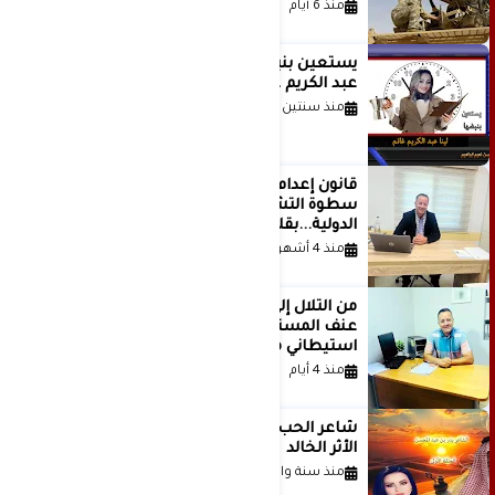
منذ 6 أيام
يستعين بنبضها للكاتبة الإعلامية لينا
عبد الكريم غانم
منذ سنتين
قانون إعدام الأسرى الفلسطينيين: بين
سطوة التشريع وانهيار منظومة العدالة
الدولية...بقلم الدكتور وسيم وني
منذ 4 أشهر
من التلال إلى السيطرة.. كيف تحول
عنف المستوطنين إلى مشروع
استيطاني منظم؟
منذ 4 أيام
شاعر الحب والمطر بدر بن عبد المحسن
الأثر الخالد
منذ سنة واحدة