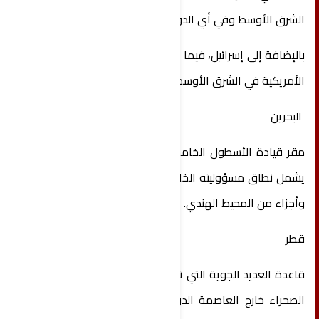
الشرق الأوسط وفي أي الدول تنتشر؟
بالإضافة إلى إسرائيل، فيما يلي أهم القواعد العسكرية
الأمريكية في الشرق الأوسط بحسب وكالة رويترز:
البحرين
مقر قيادة الأسطول الخامس للبحرية الأمريكية، الذي
يشمل نطاق مسؤوليته الخليج والبحر الأحمر وبحر العرب
وأجزاء من المحيط الهندي.
قطر
قاعدة العديد الجوية التي تبلغ مساحتها 24 هكتارا في
الصحراء خارج العاصمة الدوحة، وهي المقر المتقدم