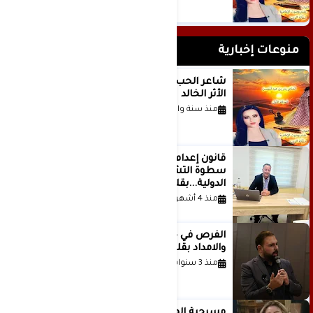
منوعات إخبارية
شاعر الحب والمطر بدر بن عبد المحسن
الأثر الخالد
منذ سنة واحدة
قانون إعدام الأسرى الفلسطينيين: بين
سطوة التشريع وانهيار منظومة العدالة
الدولية...بقلم الدكتور وسيم وني
منذ 4 أشهر
الفرص في حياة الشباب بين الاستعداد
والامداد بقلم د. عبادة دعدوش
منذ 3 سنوات
مسرحية الهمزة للمبدعة الاستاذة غادة