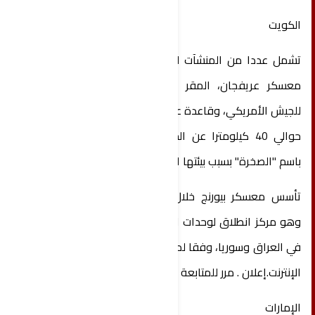
‭‬الكويت
تشمل عددا من المنشآت العسكرية مترامية الأطراف
معسكر عريفجان، المقر المتقدم للقيادة المركزية
للجيش الأمريكي، وقاعدة علي السالم الجوية التي تبعد
حوالي 40 كيلومترا عن الحدود العراقية والمعروفة
باسم "الصخرة" بسبب بيئتها المعزولة والوعرة.
تأسس معسكر بيورنج خلال حرب العراق عام 2003،
وهو مركز انطلاق لوحدات الجيش الأمريكي التي تنتشر
في العراق وسوريا، وفقا لموقع الجيش الأمريكي على
الإنترنت.إعلان . مرر للمتابعة
‬الإمارات