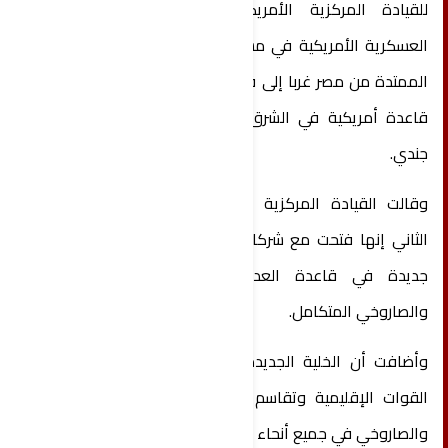
للقيادة المركزية الأمريكية التي تدير العمليات
العسكرية الأمريكية في مساحة شاسعة من الأراضي
الممتدة من مصر غربا إلى قازاخستان شرقا. وتضم أكبر
قاعدة أمريكية في الشرق الأوسط حوالي 10 آلاف
جندي.
وقالت القيادة المركزية الأمريكية في يناير كانون
الثاني إنها فتحت مع شركائها الإقليميين خلية تنسيق
جديدة في قاعدة العديد لتعزيز الدفاع الجوي
والصاروخي المتكامل.
وأضافت أن الخلية الجديدة ستحسن من آلية تنسيق
القوات الإقليمية وتقاسم مسؤوليات الدفاع الجوي
والصاروخي في جميع أنحاء الشرق الأوسط.