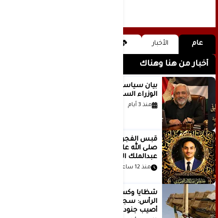
عام
الأخبار
أخبار من هنا وهناك
بيان سياسي رداً على موقف مجلس
الوزراء السعودي
منذ 3 أيام
قَبس الفجر المتهادي العظيم محمد
صلى الله عليه وسلم .. بقلم مصطفى
عبدالملك الصميدي | اليمن
منذ 12 ساعة
شظايا وكسور في العظام وإصابات في
الرأس: سجلات جديدة تكشف كيف
أصيب جنود أمريكيون في الحرب الإيرانية