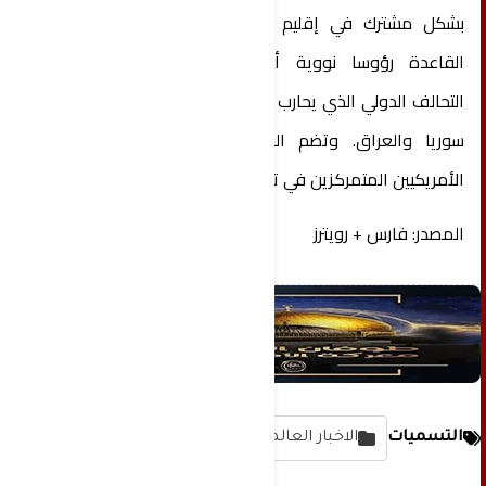
بشكل مشترك في إقليم أضنة الجنوبي. وتضم في
القاعدة رؤوسا نووية أمريكية واستُخدمت لدعم
التحالف الدولي الذي يحارب تنظيم الدولة الإسلامية في
سوريا والعراق. وتضم القاعدة 1465 من الجنود
الأمريكيين المتمركزين في تركيا.
المصدر: فارس + رويترز
التسميات
الاخبار العالمية