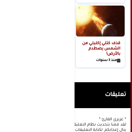
قذف كتلي إكليلي من
الشمس يصطدم
بالأرض!
منذ 3 سنوات
تعليقات
* عزيزي القارئ *
لقد قمنا بتحديث نظام التعليقات على موقعنا، ونأمل أن
ينال إعجابكم. لكتابة التعليقات يجب أولا التسجيل عن طريق