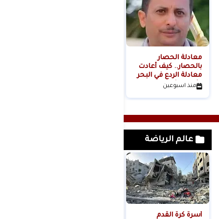
معادلة الحصار
بالحصار.. كيف أعادت
معادلة الردع في البحر
الأحمر تشكيل موازين
منذ اسبوعين
القوة الإقليمية؟الكاتب
والباحث السياسي
عدنان عبدالله الجنيد-
اليمن
عالم الرياضة
أسرة كرة القدم
مدارس الإيمان تكرم