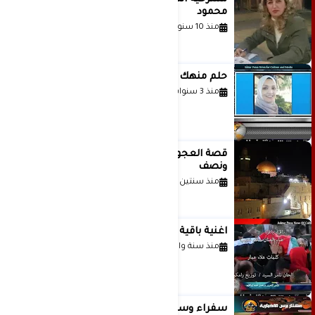
محمود
منذ 10 سنوات
حلم منهك للشاعرة رانيا فخري موسى
منذ 3 سنوات
قصة العجول الحمراء والانتظار عاما
ونصف
منذ سنتين
اغنية باقية ياغزة غناء الفنان حاتم نجيب
منذ سنة واحدة
سفراء وسياسيون وقادة وكتّاب عرب