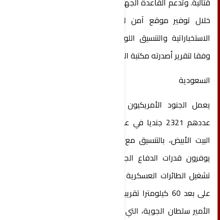
قتالية. وتدعم القاعدة الجهود العسكرية الأمريكية من
خلال توفير موقع آمن للتدريب وتبادل المعلومات
الاستخباراتية والتنسيق اللوجستي في شمال العراق،
وفقا لتقرير أصدرته مكتبة الكونجرس في 2024.
السعودية
يعمل الجنود الأمريكيون في السعودية، الذين بلغ
عددهم 2321 جنديا في عام 2024 وفقا لرسالة من
البيت الأبيض، بالتنسيق مع الحكومة السعودية، حيث
يوفرون قدرات الدفاع الجوي والصاروخي ويدعمون
تشغيل الطائرات العسكرية الأمريكية. ويتمركز بعضهم
على بعد 60 كيلومترا تقريبا جنوب الرياض، في قاعدة
الأمير سلطان الجوية، التي تدعم أصول الدفاع الجوي