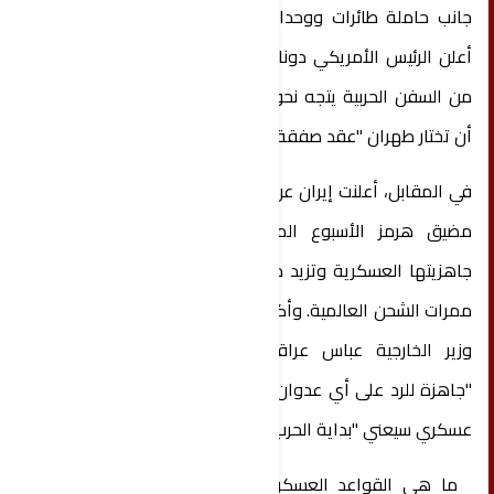
جانب حاملة طائرات ووحدات بحرية قتالية أخرى. كما
أعلن الرئيس الأمريكي دونالد ترامب أن أسطولا جديدا
من السفن الحربية يتجه نحو إيران، معربا عن أمله في
أن تختار طهران "عقد صفقة".
في المقابل، أعلنت إيران عن تدريبات بالذخيرة الحية في
مضيق هرمز الأسبوع المقبل، في خطوة تعكس
جاهزيتها العسكرية وتزيد من حدة التوتر في أحد أهم
ممرات الشحن العالمية. وأكد مسؤولون إيرانيون، بينهم
وزير الخارجية عباس عراقجي، أن القوات الإيرانية
"جاهزة للرد على أي عدوان"، محذرين من أن أي تحرك
عسكري سيعني "بداية الحرب".
ما هي القواعد العسكرية الأمريكية الرئيسية في