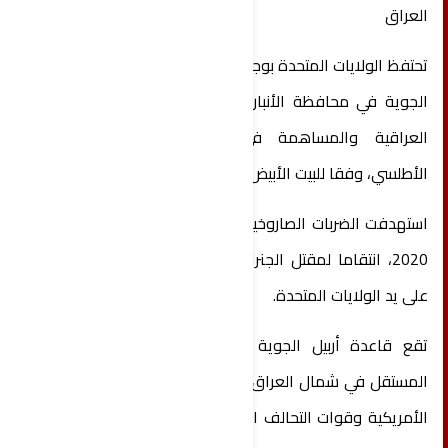
العراق
تحتفظ الولايات المتحدة بوجودها في قاعدة عين الأسد
الجوية في محافظة الأنبار الغربية لدعم قوات الأمن
العراقية والمساهمة في مهمة حلف شمال
الأطلسي، وفقا للبيت الأبيض.
استهدفت الضربات الصاروخية الإيرانية القاعدة في عام
2020، انتقاما لمقتل الجنرال الإيراني قاسم سليماني
على يد الولايات المتحدة.
تقع قاعدة أربيل الجوية في إقليم كردستان شبه
المستقل في شمال العراق، وهي بمثابة مركز للقوات
الأمريكية وقوات التحالف التي تجري تدريبات ومناورات