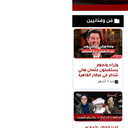
فن وفنانيين
وزراء ونجوم
لحظة القبض على
يستقبلون جثمان هاني
خادمة هدى شعراوي
شاكر في مطار القاهرة
المتهمة بقتلها ( فديو
)
منذ 3 أشهر
منذ 6 أشهر