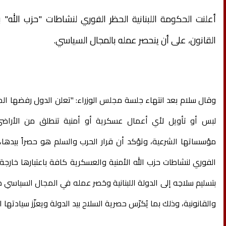
أعلنت الحكومة اللبنانية الحظر الفوري لنشاطات "حزب الله" ب
القانون، على أن ينحصر عمله بالمجال السياسي.
وقال سلام بعد انتهاء جلسة مجلس الوزراء: "تعلن الدول رفضها الم
لبس أو تأويل لأي أعمال عسكرية أو أمنية تنطلق من الأراضي ال
مؤسساتها الشرعية، وتؤكد أن قرار الحرب والسلم هو حصراً بيدها
الفوري لنشاطات حزب الله الأمنية والعسكرية كافة باعتبارها خارجة
بتسليم سلاحِه إلى الدولة اللبنانية وحَصر عمله في المجال السياسي 
والقانونية، وذلك بما يُكرّس حصرية السلاح بيد الدولة ويعزّز سيادتها ا