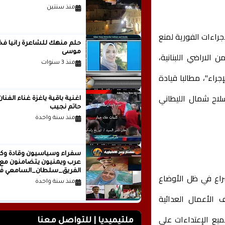
منذ سنتين
جراءات الفورية لمنع
حلم منهك للشاعرة ر
موسى
الاراضي اللبنانية،
منذ 3 سنوات
جراء"، مطالبا قيادة
لاح شمال الليطاني
اغنية باقية ياغزة غناء الفنان
حاتم نجيب
منذ سنة واحدة
سفراء وسياسيون وقادة وكت
عرب ويمنيون يتضامنون مع
الفريق_سلطان_السامعي ف
صراع في ظل الأوضاع
وجه حملة التشويه.. تقرير
منذ سنة واحدة
صحفي
 الأعمال العدائية
يع الإعتداءات على
ملتيميديا | للتواصل معنا