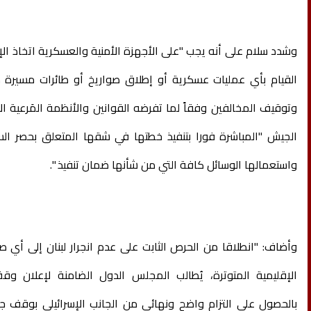
وشدد سلام على أنه يجب "على الأجهزة الأمنية والعسكرية اتخاذ الإ
القيام بأي عمليات عسكرية أو إطلاق صواريخ أو طائرات مسيرة من 
وتوقيف المخالفين وفقاً لما تفرضه القوانين والأنظمة المَرعية الإ
الجيش "المباشرة فورا بتنفيذ خطتها في شقها المتعلق بحصر الس
واستعمالها الوسائل كافة التي من شأنها ضمان تنفيذ ".
وأضاف: "انطلاقا من الحرص الثابت على عدم انجرار لبنان إلى أي 
الإقليمية المتوترة، يُطالب المجلس الدول الضامنة لإعلان وقف
بالحصول على التزام واضح ونهائي من الجانب الإسرائيلي بوقف جم