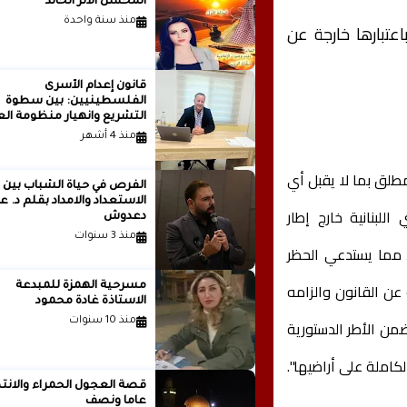
المحسن الأثر الخالد
منذ سنة واحدة
اعتبارها خارجة عن
قانون إعدام الأسرى
الفلسطينيين: بين سطوة
التشريع وانهيار منظومة الع
الدولية...بقلم الدكتور وسيم 
منذ 4 أشهر
طلق بما لا يقبل أي
الفرص في حياة الشباب بين
الاستعداد والامداد بقلم
لبنانية خارج إطار
دعدوش
منذ 3 سنوات
، مما يستدعي الحظر
 عن القانون والزامه
مسرحية الهمزة للمبدعة
الاستاذة غادة محمود
ضمن الأطر الدستورية
منذ 10 سنوات
لكاملة على أراضيها".
قصة العجول الحمراء والانتظ
عاما ونصف