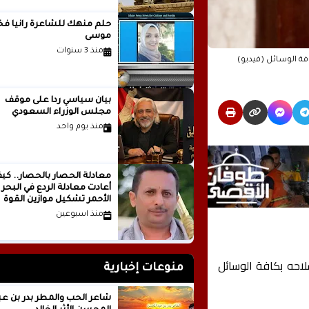
حلم منهك للشاعرة ر
موسى
منذ 3 سنوات
ة الوسائل (فيديو)
بيان سياسي رداً على موقف
مجلس الوزراء السعودي
منذ يوم واحد
معادلة الحصار بالحصار.. كي
أعادت معادلة الردع في البحر
الأحمر تشكيل موازين القوة
الإقليمية؟الكاتب والباحث
منذ اسبوعين
السياسي عدنان عبدالله الجني
اليمن
لاحه بكافة الوسائل
منوعات إخبارية
شاعر الحب والمطر بدر بن