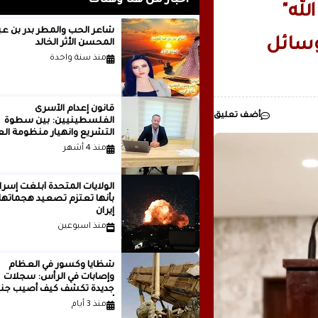
أخبار من هنا وهناك
لله"
رئيسيا للذكاء
شاعر الحب والمطر بدر بن
وسائل
المحسن الأثر الخالد
مدينة ..بقلم ..مصطفى عبدالملك
منذ سنة واحدة
قانون إعدام الأسرى
أضف تعليق
الفلسطينيين: بين سطوة
التشريع وانهيار منظومة الع
الدولية...بقلم الدكتور وسيم 
منذ 4 أشهر
الولايات المتحدة أبلغت إسرا
بأنها تعتزم تصعيد هجماتها
إيران
منذ اسبوعين
شظايا وكسور في العظام
وإصابات في الرأس: سجلات
جديدة تكشف كيف أصيب جنو
أمريكيون في الحرب الإيرانية
منذ 3 أيام