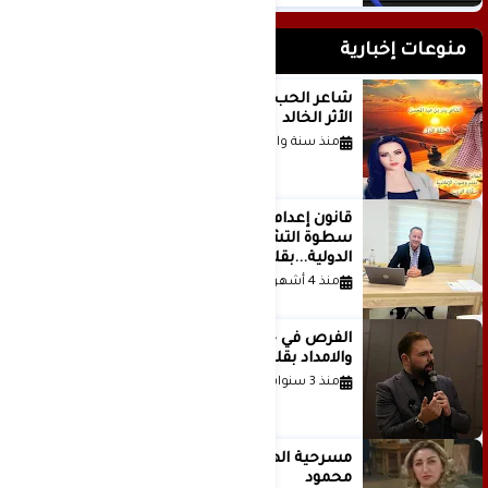
منوعات إخبارية
شاعر الحب والمطر بدر بن عبد المحسن
الأثر الخالد
منذ سنة واحدة
قانون إعدام الأسرى الفلسطينيين: بين
سطوة التشريع وانهيار منظومة العدالة
الدولية...بقلم الدكتور وسيم وني
منذ 4 أشهر
الفرص في حياة الشباب بين الاستعداد
والامداد بقلم د. عبادة دعدوش
منذ 3 سنوات
مسرحية الهمزة للمبدعة الاستاذة غادة
محمود