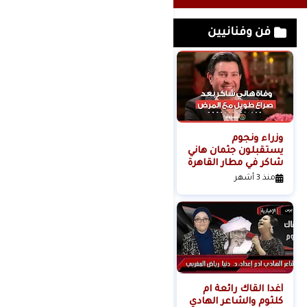
فن وفنانيين
وزراء ونجوم
لحظة القبض على
يستقبلون جثمان هاني
خادمة هدى شعراوي
شاكر في مطار القاهرة
المتهمة بقتلها ( فديو
)
منذ 3 أشهر
منذ 6 أشهر
أغدا القاك رائعة ام
كلثوم والشاعر الهادي