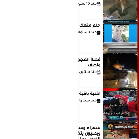
منذ 10 سنوات
حلم منهك للشاعرة رانيا فخري موسى
منذ 3 سنوات
قصة العجول الحمراء والانتظار عاما
ونصف
منذ سنتين
اغنية باقية ياغزة غناء الفنان حاتم نجيب
منذ سنة واحدة
سفراء وسياسيون وقادة وكتّاب عرب
ويمنيون يتضامنون مع