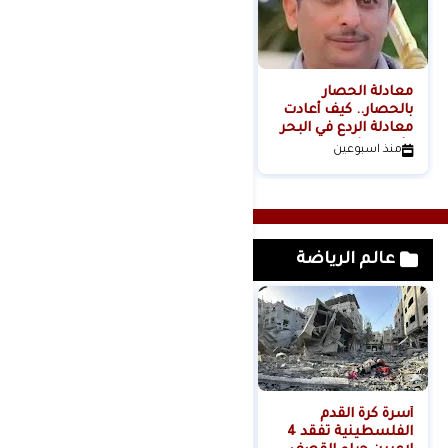
معادلة الحصار
بالحصار.. كيف أعادت
معادلة الردع في البحر
الأحمر تشكيل موازين
منذ اسبوعين
القوة الإقليمية؟الكاتب
والباحث السياسي
عدنان عبدالله الجنيد-
اليمن
عالم الرياضة
أسرة كرة القدم
مدارس الإيمان تكرم
الفلسطينية تفقد 4
بطلاً من ابطالها / زيد