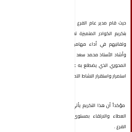
حيث قام مدير عام الفرع الأستاذ محمد سعد الأشرم
بتكريم الكوادر المتميزة تقديراً لجهودهم الاستثنائية
وتفانيهم في أداء مهامهم الوظيفية والميدانية ..
وأشاد الأستاذ محمد سعد الأشرم خلال الفعالية بالدور
المحوري الذي يضطلع به عمال وموظفو الشركة في
استمرار واستقرار النشاط التمويني وخدمة المواطنين .
مؤكداً أن هذا التكريم يأتي كحافز معنوي لتعزيز قيم
العطاء والارتقاء بمستوى الأداء المؤسسي داخل
الفرع .