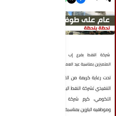
شركة النفط بفرع إب تُكرم عمالها وموظفيها
المتميزين بمناسبة عيد العمال
تحت رعاية كريمة من القائم بأعمال المدير العام
التنفيذي لشركة النفط اليمنية الأستاذ محمد حسن
اللكومي، كرم شركة النفط فرع إب عماله
وموظفيه البارزين بمناسبة عيد العمال العالمي .