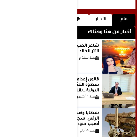
عام
الأخبار
أخبار من هنا وهناك
شاعر الحب والمطر بدر بن عبد المحسن
الأثر الخالد
منذ سنة واحدة
قانون إعدام الأسرى الفلسطينيين: بين
سطوة التشريع وانهيار منظومة العدالة
الدولية...بقلم الدكتور وسيم وني
منذ 4 أشهر
شظايا وكسور في العظام وإصابات في
الرأس: سجلات جديدة تكشف كيف
أصيب جنود أمريكيون في الحرب الإيرانية
منذ 4 أيام