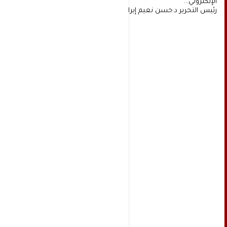
الإلكتروني...
رئيس التحرير د:حسن نعيم إبراهيم.