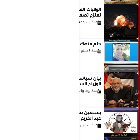
الولايات المتحدة أبلغت إسرائيل بأنها
تعتزم تصعيد هجماتها على إيران
منذ اسبوعين
حلم منهك للشاعرة رانيا فخري موسى
منذ 3 سنوات
بيان سياسي رداً على موقف مجلس
الوزراء السعودي
منذ يوم واحد
يستعين بنبضها للكاتبة الإعلامية لينا
عبد الكريم غانم
منذ سنتين