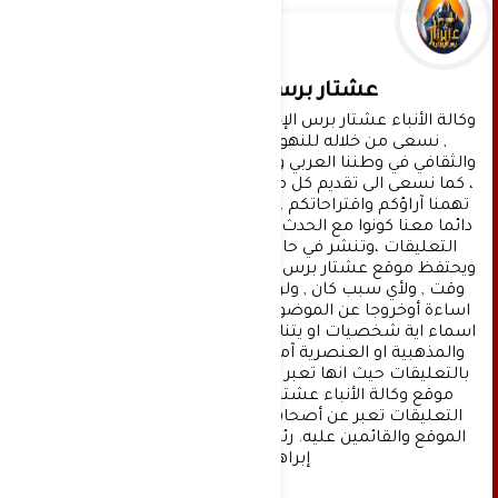
عشتار برس الإخبارية
وكالة الأنباء عشتار برس الإخبارية موقع إعلامي شامل 
, نسعى من خلاله للنهوض بالمشهد الإعلامي 
والثقافي في وطننا العربي وفي جميع القضايا الحياتية 
، كما نسعى الى تقديم كل ماهو جديد بصدق ومهنية ، 
تهمنا آراؤكم واقتراحاتكم ، ونسعد بمعرفتها ، كونوا 
دائما معنا كونوا مع الحدث . تنويه : تتم مراجعة كافة 
التعليقات ،وتنشر في حال الموافقة عليها فقط. 
ويحتفظ موقع عشتار برس بحق حذف أي تعليق في أي 
وقت , ولأي سبب كان , ولن ينشر أي تعليق يتضمن 
اساءة أوخروجا عن الموضوع المطروح ,او ان يتضمن 
اسماء اية شخصيات او يتناول اثارة للنعرات الطائفية 
والمذهبية او العنصرية آملين التقيد بمستوى راقي 
بالتعليقات حيث انها تعبر عن مدى تقدم وثقافة زوار 
موقع وكالة الأنباء عشتار برس الإخبارية علما ان 
التعليقات تعبر عن أصحابها فقط ولا تعبر عن رأي 
الموقع والقائمين عليه. رئيس التحرير د:حسن نعيم 
إبراهيم.