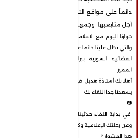
دائماً على مواقع التواصل الاجتماعي من
أجل متابعيها وجمهورها.
حوارنا اليوم مع الاعلامية المبدعة هديل غزال
والتي تطل علينا دائما عبر
الفضائية السورية ببرامجها الرائعة وصوتها
المميز
أهلا بك أستاذة هديل في عشتار برس الإخبارية
يسعدنا جدا اللقاء بك
📷
في بداية اللقاء حدثينا عن دراستك وطموحك
وعن رحلتك الإعلامية وكيف بدأت
هذا المشوار ؟