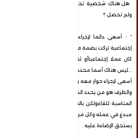
هل هناك شخصية تحبي ان إجراء حوار معها
ولم تحصل ؟
*
-
أسعى دائما لإجراء حوارات مع شخصيات
إجتماعية تركت بصمة في مجالها سواء
كان عملا إجتماعياأو ثقافيا أو سياسيا أو فنيا
...ليس هناك أسما محددا
أسعى لإجراء حوار معه وإنما الموضوع المتناول
والظرف هو من يحدد الشخصية
المناسبة للقاءولكن بالمجمل أطمح للقاء كل
مبدع في عمله وكل من ترك أثر
يستحق الإضاءة عليه .