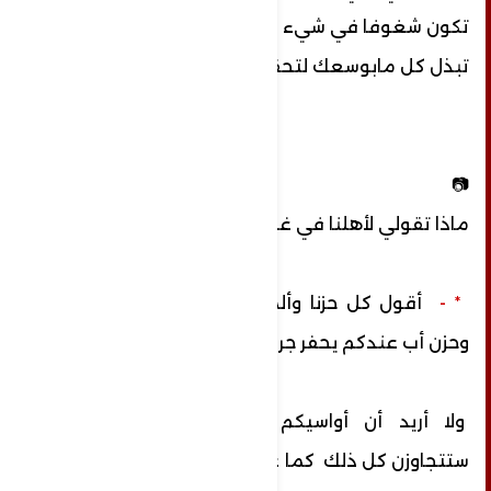
تكون شغوفا في شيء عليك أن
تبذل كل مابوسعك لتحقيقه .
📷
ماذا تقولي لأهلنا في غزة؟
* -
أقول كل
حزنا وألما
بكاء طفل وصراخ أم
وحزن أب عندكم
يحفر جروح في قلوب السوريين
ولا أريد أن أواسيكم بل على يقين
أنكم
ستتجاوزن كل ذلك كما عهدناكم والنصر
انشالله