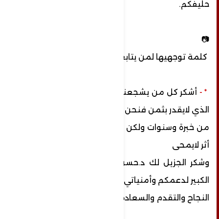
حليفكم.
📷
كلمة توجهيها لمن يتابعك؟
* -
أشكر كل من يشجعني ومحبتكم هي الرصيد
الذي لايقدر بثمن فنحن مهما اكتسبنا
من خبرة وسنوات ولكن تبقى الكلمة الطيبة لها
أثر لايمحى
وشكر الجزيل لك د.حسن ولموقعكم وامتناني
الكبير لدعمكم وأمنياتي بوافر
النجاح والتقدم والسعادة لأيامكم.