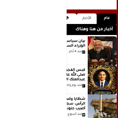
عام
الأخبار
أخبار من هنا وهناك
بيان سياسي رداً على موقف مجلس
الوزراء السعودي
منذ 4 أيام
قَبس الفجر المتهادي العظيم محمد
صلى الله عليه وسلم .. بقلم مصطفى
عبدالملك الصميدي | اليمن
منذ يوم واحد
شظايا وكسور في العظام وإصابات في
الرأس: سجلات جديدة تكشف كيف
أصيب جنود أمريكيون في الحرب الإيرانية
منذ أسبوع واحد