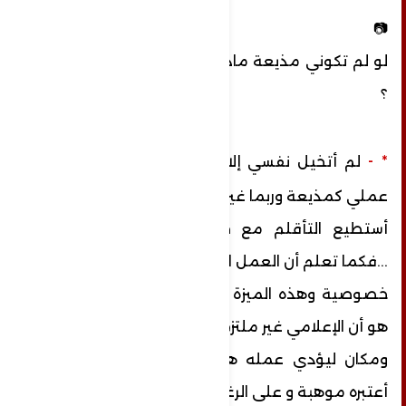
📷
لو لم تكوني مذيعة ماذا كنت تتمني أن تكوني
؟
-
*
لم أتخيل نفسي إلا أنني أعمل في مجال
عملي كمذيعة وربما غير هذا العمل لا
أستطيع التأقلم مع طبيعة الأعمال الأخرى
...فكما تعلم أن العمل الإعلامي له
خصوصية وهذه الميزة تستهويني وما أقصده
هو أن الإعلامي غير ملتزم بزمان
ومكان ليؤدي عمله هو ليس كأي عمل بل
أعتبره موهبة و على الرغم من صعوبة