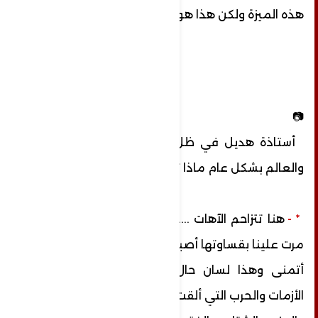
هذه الميزة ولكن هذا هو سر الجمال برأيي.
📷
أستاذة هديل في ظل ماتمر به بلادنا خاصة
والعالم بشكل عام ماذا تودي قوله ؟
* -
هنا تتزاحم الآهات ....بعد هذه السنوات التي
مرت علينا بقساوتها أصبحت
أتمنى وهذا لسان حال كل من عايش هذه
الأزمات والحرب التي ألقت علينا الألم