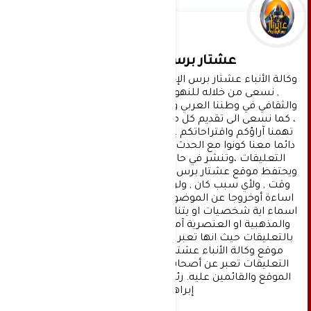
عشتار برس الإخبارية
وكالة الأنباء عشتار برس الإخبارية موقع إعلامي شامل 
, نسعى من خلاله للنهوض بالمشهد الإعلامي 
والثقافي في وطننا العربي وفي جميع القضايا الحياتية 
، كما نسعى الى تقديم كل ماهو جديد بصدق ومهنية ، 
تهمنا آراؤكم واقتراحاتكم ، ونسعد بمعرفتها ، كونوا 
دائما معنا كونوا مع الحدث . تنويه : تتم مراجعة كافة 
التعليقات ،وتنشر في حال الموافقة عليها فقط. 
ويحتفظ موقع عشتار برس بحق حذف أي تعليق في أي 
وقت , ولأي سبب كان , ولن ينشر أي تعليق يتضمن 
اساءة أوخروجا عن الموضوع المطروح ,او ان يتضمن 
اسماء اية شخصيات او يتناول اثارة للنعرات الطائفية 
والمذهبية او العنصرية آملين التقيد بمستوى راقي 
بالتعليقات حيث انها تعبر عن مدى تقدم وثقافة زوار 
موقع وكالة الأنباء عشتار برس الإخبارية علما ان 
التعليقات تعبر عن أصحابها فقط ولا تعبر عن رأي 
الموقع والقائمين عليه. رئيس التحرير د:حسن نعيم 
إبراهيم.