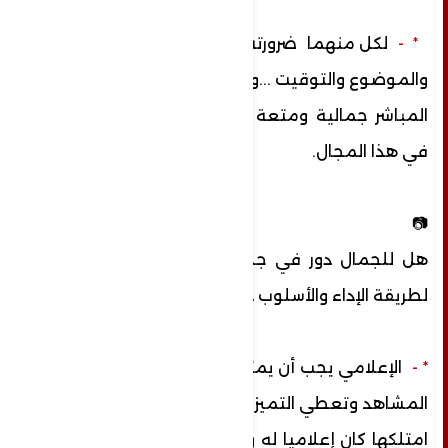
* -
لكل منهما ضرورته حسب طبيعة الفكرة
والموضوع والتوقيت ...ولكن يبقى للبث
المباشر جمالية ومتعة لايعرفها إلا من يعمل
في هذا المجال.
📷
هل للجمال دور في جذب المشاهدين ؟ وهل
لطريقة الإداء والأسلوب دور ؟
*
-
الإعلامي يجب أن يمتلك الكاريزما التي تجذب
المشاهد وتعطي التميز له فإذا
امتلكها كان إعلاميا له وقع في ذهن المشاهد