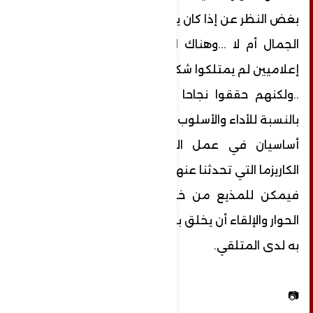
بغض النظر عن إذا كان يمتلك
الجمال أم لا ...وهناك العديد من الأمثلة عن
إعلاميين لم يمتلكوا شكلا جميلا
..ولكنهم حققوا نجاحا كبيرا في عملهم ..أما
بالنسبة للأداء والأسلوب فهما
أساسيان في عمل المذيع ويندرجان ضمن
الكاريزما التي تحدثنا عنها أيضا
فيمكن للمذيع من خلال اسلوبه وأداءه في
الحوار والإلقاء أن يخلق بصمة خاصة
به لدى المتلقي.
📷