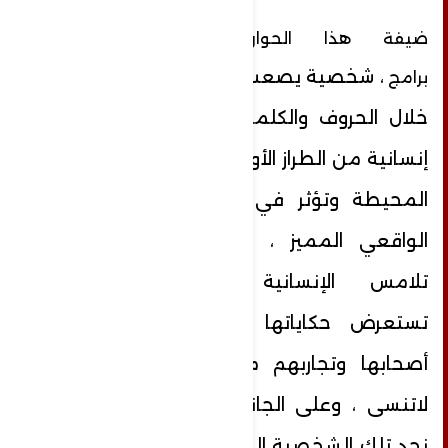
ضيفة هذا الحوار، مذيعة ومعدة
،
شخصية يصعب بالفعل وصفها من
برامج
خلال الحروف والكلمات ، فهي إعلامية
إنسانية من الطراز الأول، تتأثر كثيرا بالأحداث
المحيطة وتؤثر في المشاهدين بأدائها
الواقعي المميز ، تفضل البرامج التي
تلامس الإنسانية دون استغلال لها،
تستعرض حكاياتها بكل احترام لكرامة
أصحابها وتجاربهم مثل برنامجها رسائل
لاتنسى ، وعلى الجانب الآخر من الكاميرا
نجد تلك الشخصية المرحة الطيبة الحاضرة