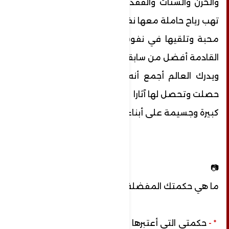
والحزن والشتات والفقد وكل شيء ...أتمنى أن
تهب رياح حاملة معها نفحات
محبة وتلقيها في نفوس الجميع لتكون الأيام
القادمة أفضل من سابقتها ...
ويدرك العالم أجمع أنه كل هذه الكوارث التي
حصلت وتحصل لها آثارا
كبيرة وجسيمة على أبناءنا والأجيال القادمة ..
📷
ما هي حكمتك المفضلة ؟
* -
حكمتي التي أعتبرها مبدأ في حياتي هي : أن