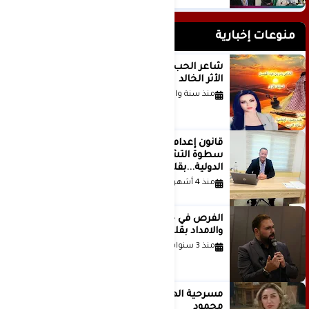
منوعات إخبارية
شاعر الحب والمطر بدر بن عبد المحسن
الأثر الخالد
منذ سنة واحدة
قانون إعدام الأسرى الفلسطينيين: بين
سطوة التشريع وانهيار منظومة العدالة
الدولية...بقلم الدكتور وسيم وني
منذ 4 أشهر
الفرص في حياة الشباب بين الاستعداد
والامداد بقلم د. عبادة دعدوش
منذ 3 سنوات
مسرحية الهمزة للمبدعة الاستاذة غادة
محمود